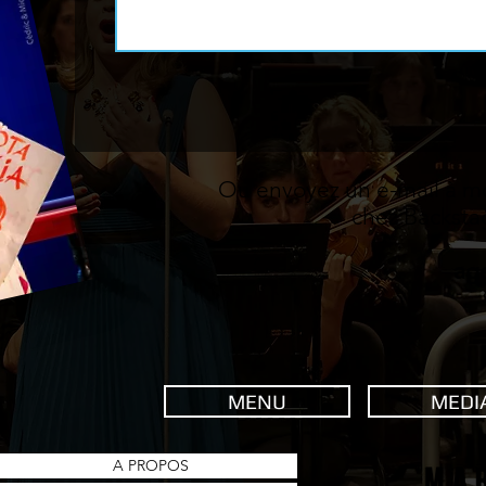
Ou envoyez un e-mail à m
chez Backst
ag
MENU
MEDI
A PROPOS