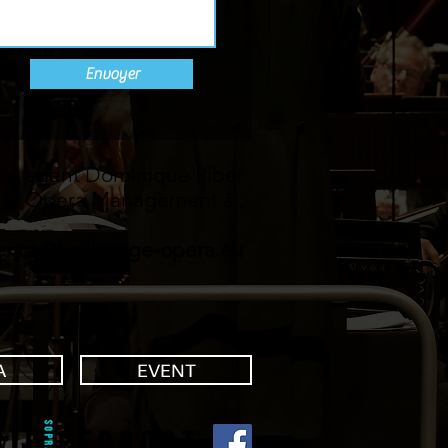
Envoyer
on agent Dominique Riber
age Opera Management à :
ence@backstage-opera.eu
A
EVENT