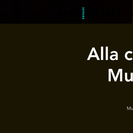
M
Alla 
Mus
Mu