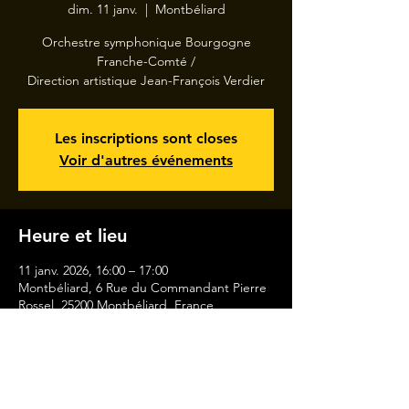
dim. 11 janv.
  |  
Montbéliard
Orchestre symphonique Bourgogne
Franche-Comté /
Direction artistique Jean-François Verdier
Les inscriptions sont closes
Voir d'autres événements
Heure et lieu
11 janv. 2026, 16:00 – 17:00
Montbéliard, 6 Rue du Commandant Pierre
Rossel, 25200 Montbéliard, France
MENTIONS LÉGALES
CONTACT
A PROPOS
EVENEMENT