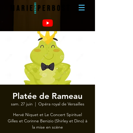
Platée de Rameau
sam. 27 juin
  |  
Opéra royal de Versailles
Hervé Niquet et Le Concert Spirituel
Gilles et Corinne Benizio (Shirley et Dino) à
la mise en scène