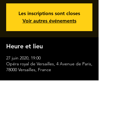
Les inscriptions sont closes
Voir autres événements
Heure et lieu
27 juin 2020, 19:00
Opéra royal de Versailles, 4 Avenue de Paris,
78000 Versailles, France
MENTIONS LÉGALES
CONTACT
A PROPOS
EVENEMENT
MEDIA
DISCOGRAPHIE