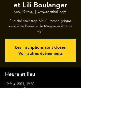
et Lili Boulanger
ven. 19 févr.
  |  
www.recithall.com
"Le ciel était trop bleu", roman lyrique
inspiré de l'oeuvre de Maupassant "Une
vie"
Les inscriptions sont closes
Voir autres événements
Heure et lieu
19 févr. 2021, 19:30
www.recithall.com
MENTIONS LÉGALES
CONTACT