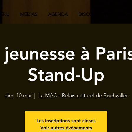
ENU
MEDIAS
AGENDA
DISCOGRAPHIE
A P
jeunesse à Paris
Stand-Up
dim. 10 mai
  |  
La MAC - Relais culturel de Bischwiller
Les inscriptions sont closes
Voir autres événements