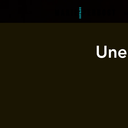
M
Une 