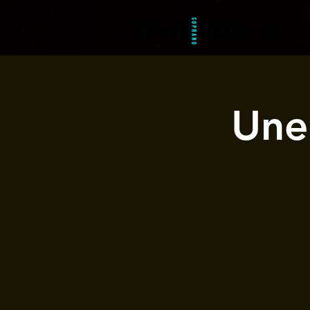
M
Une 