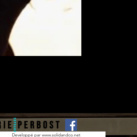
Developpé par www.solidandco.net