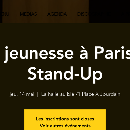
ENU
MEDIAS
AGENDA
DISCOGRAPHIE
A P
jeunesse à Paris
Stand-Up
jeu. 14 mai
  |  
La halle au blé /1 Place X Jourdain
Les inscriptions sont closes
Voir autres événements