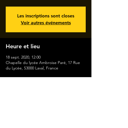
Les inscriptions sont closes
Voir autres événements
Heure et lieu
18 sept. 2020, 12:00
Chapelle du lycée Ambroise Paré, 17 Rue
du Lycée, 53000 Laval, France
MENTIONS LÉGALES
CONTACT
A PROPOS
EVENEMENT
MEDIA
DISCOGRAPHIE