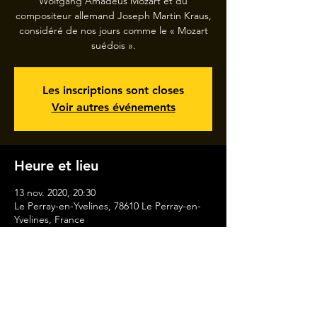
Wolfgang Amadeus Mozart et du
compositeur allemand Joseph Martin Kraus,
considéré de nos jours comme le « Mozart
suédois ».
Les inscriptions sont closes
Voir autres événements
Heure et lieu
13 nov. 2020, 20:30
Le Perray-en-Yvelines, 78610 Le Perray-en-
Yvelines, France
MENTIONS LÉGALES
CONTACT
A PROPOS
EVENEMENT